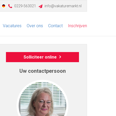
0229-563021
info@vakaturemarkt.nl
Vacatures
Over ons
Contact
Inschrijven
Solliciteer online
Uw contactpersoon