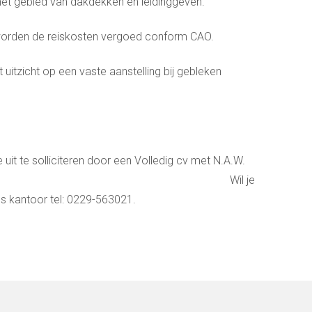
et gebied van dakdekken en leidinggeven.
worden de reiskosten vergoed conform CAO.
uitzicht op een vaste aanstelling bij gebleken
je uit te solliciteren door een Volledig cv met N.A.W.
ie-brief te mailen. Wil je
ns kantoor tel: 0229-563021.